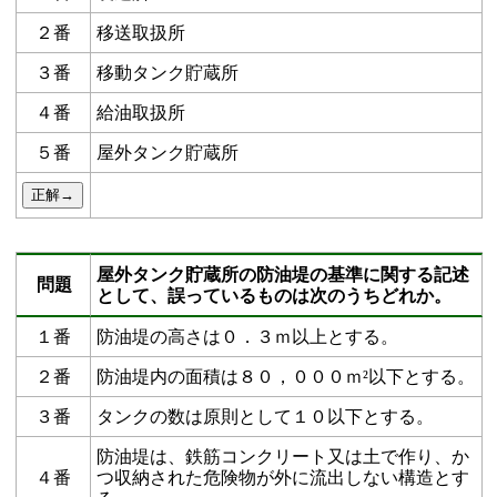
２番
移送取扱所
３番
移動タンク貯蔵所
４番
給油取扱所
５番
屋外タンク貯蔵所
屋外タンク貯蔵所の防油堤の基準に関する記述
問題
として、誤っているものは次のうちどれか。
１番
防油堤の高さは０．３ｍ以上とする。
２番
防油堤内の面積は８０，０００ｍ²以下とする。
３番
タンクの数は原則として１０以下とする。
防油堤は、鉄筋コンクリート又は土で作り、か
４番
つ収納された危険物が外に流出しない構造とす