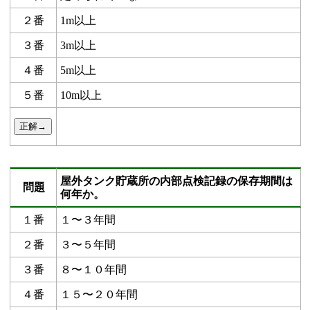
２番
1m以上
３番
3m以上
４番
5m以上
５番
10m以上
屋外タンク貯蔵所の内部点検記録の保存期間は
問題
何年か。
１番
１〜３年間
２番
３〜５年間
３番
８〜１０年間
４番
１５〜２０年間