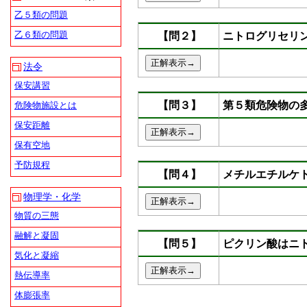
乙５類の問題
乙６類の問題
【問２】
ニトログリセリ
法令
保安講習
【問３】
第５類危険物の
危険物施設とは
保安距離
保有空地
予防規程
【問４】
メチルエチルケ
物理学・化学
物質の三態
融解と凝固
【問５】
ピクリン酸はニ
気化と凝縮
熱伝導率
体膨張率