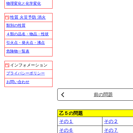
物理変化と化学変化
性質 火災予防 消火
類別の性質
４類の品名・物品・性状
引火点・発火点・沸点
危険物一覧表
インフォメーション
プライバシーポリシー
お問い合わせ
前の問題
乙５の問題
その１
その２
その６
その７