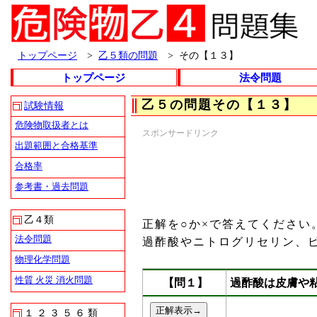
トップページ
>
乙５類の問題
>
その【１３】
トップページ
法令問題
乙５の問題その【１３】
試験情報
危険物取扱者とは
スポンサードリンク
出題範囲と合格基準
合格率
参考書・過去問題
乙４類
正解を○か×で答えてください
法令問題
過酢酸やニトログリセリン、
物理化学問題
性質 火災 消火問題
【問１】
過酢酸は皮膚や
１ ２ ３ ５ ６ 類