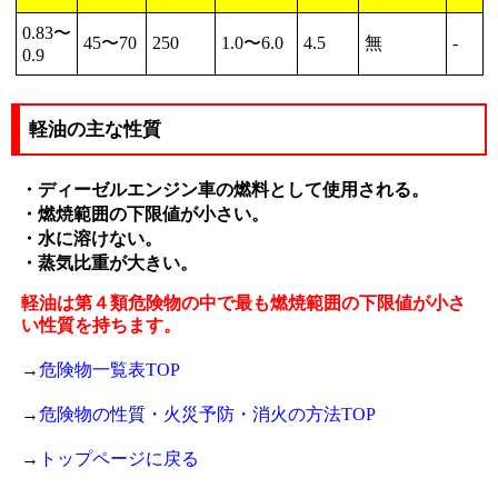
0.83〜
45〜70
250
1.0〜6.0
4.5
無
-
0.9
軽油の主な性質
・ディーゼルエンジン車の燃料として使用される。
・燃焼範囲の下限値が小さい。
・水に溶けない。
・蒸気比重が大きい。
軽油は第４類危険物の中で最も燃焼範囲の下限値が小さ
い性質を持ちます。
→
危険物一覧表TOP
→
危険物の性質・火災予防・消火の方法TOP
→
トップページに戻る