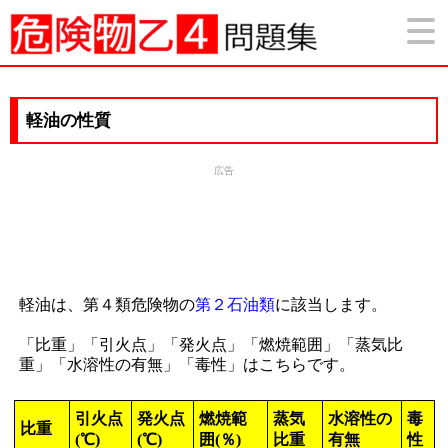
軽油の性質
広告
軽油は、第４類危険物の
第２石油類
に該当します。
「比重」「引火点」「発火点」「燃焼範囲」「蒸気比
重」「水溶性の有無」「毒性」はこちらです。
引火点
発火点
燃焼範
蒸気
水溶性の
毒
比重
(℃)
(℃)
囲(％)
比重
有無
性