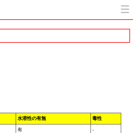
水溶性の有無
毒性
有
-