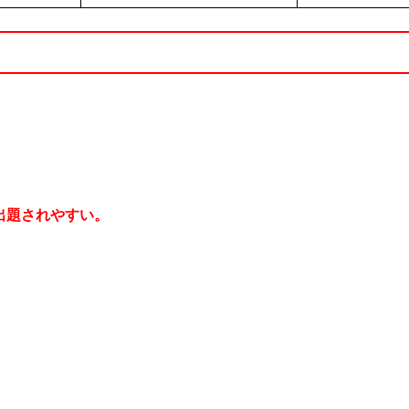
出題されやすい。